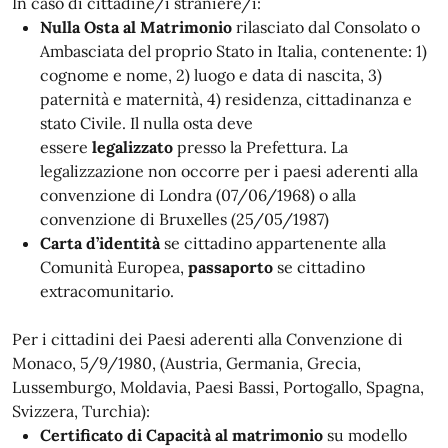
In caso di cittadine/i straniere/i:
Nulla Osta al Matrimonio
rilasciato dal Consolato o
Ambasciata del proprio Stato in Italia, contenente: 1)
cognome e nome, 2) luogo e data di nascita, 3)
paternità e maternità, 4) residenza, cittadinanza e
stato Civile. Il nulla osta deve
essere
legalizzato
presso la Prefettura. La
legalizzazione non occorre per i paesi aderenti alla
convenzione di Londra (07/06/1968) o alla
convenzione di Bruxelles (25/05/1987)
Carta d’identità
se cittadino appartenente alla
Comunità Europea,
passaporto
se cittadino
extracomunitario.
Per i cittadini dei Paesi aderenti alla Convenzione di
Monaco, 5/9/1980, (Austria, Germania, Grecia,
Lussemburgo, Moldavia, Paesi Bassi, Portogallo, Spagna,
Svizzera, Turchia):
Certificato di Capacità al matrimonio
su modello