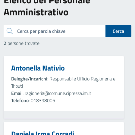
Amministrativo
cerca
Cerca
2
persone trovate
Antonella Nativio
Deleghe/Incarichi
: Responsabile Ufficio Ragioneria e
Tributi
Email
: ragioneria@comune.cipressa.im.it
Telefono
: 018398005
Daniela Irma Corradi