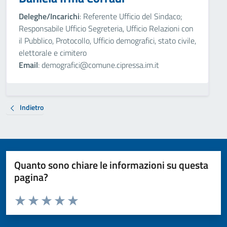
Deleghe/Incarichi
: Referente Ufficio del Sindaco;
Responsabile Ufficio Segreteria, Ufficio Relazioni con
il Pubblico, Protocollo, Ufficio demografici, stato civile,
elettorale e cimitero
Email
: demografici@comune.cipressa.im.it
Indietro
Quanto sono chiare le informazioni su questa
pagina?
Valuta da 1 a 5 stelle la pagina
Valuta 1 stelle su 5
Valuta 2 stelle su 5
Valuta 3 stelle su 5
Valuta 4 stelle su 5
Valuta 5 stelle su 5