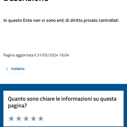
In questo Ente non vi sono enti di diritto privato controllati
Pagina aggiornata il 31/05/2024 16:04
Indietro
Quanto sono chiare le informazioni su questa
pagina?
Valuta da 1 a 5 stelle la pagina
Valuta 1 stelle su 5
Valuta 2 stelle su 5
Valuta 3 stelle su 5
Valuta 4 stelle su 5
Valuta 5 stelle su 5