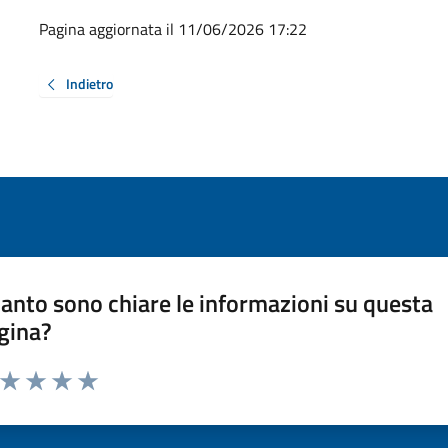
Pagina aggiornata il 11/06/2026 17:22
Indietro
anto sono chiare le informazioni su questa
gina?
a da 1 a 5 stelle la pagina
ta 1 stelle su 5
Valuta 2 stelle su 5
Valuta 3 stelle su 5
Valuta 4 stelle su 5
Valuta 5 stelle su 5