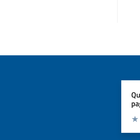
Qu
pa
Valut
Valu