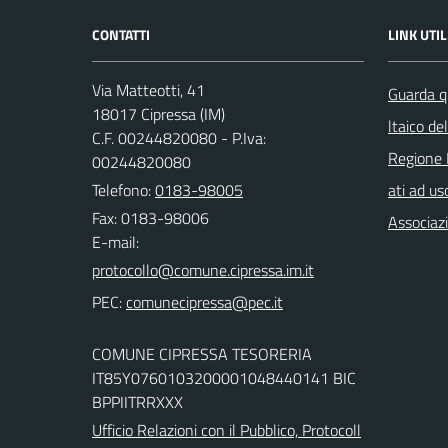
CONTATTI
LINK UTIL
Via Matteotti, 41
Guarda q
18017 Cipressa (IM)
ltaico de
C.F. 00244820080 - P.Iva:
Regione 
00244820080
Telefono:
0183-98005
ati ad us
Fax: 0183-98006
Associazi
E-mail:
PEC:
COMUNE CIPRESSA TESORERIA
IT85Y0760103200001048440141 BIC
BPPIITRRXXX
Ufficio Relazioni con il Pubblico, Protocoll