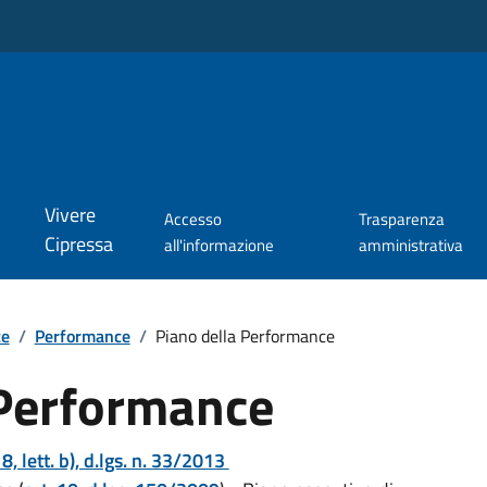
Vivere
Accesso
Trasparenza
Cipressa
all'informazione
amministrativa
te
/
Performance
/
Piano della Performance
 Performance
. 8, lett. b), d.lgs. n. 33/2013