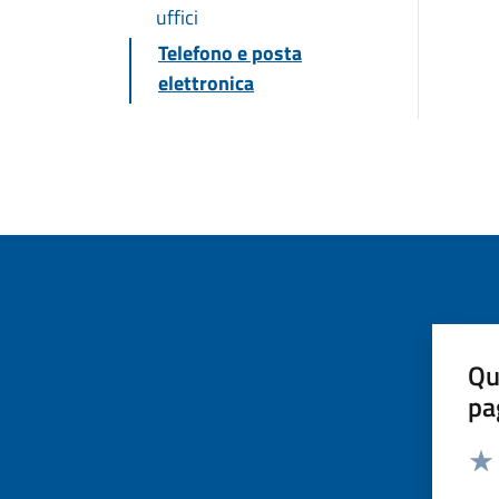
uffici
Telefono e posta
elettronica
Qu
pa
Valut
Valu