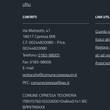
Uffici
CONTATTI
LINK UTIL
Via Matteotti, 41
Guarda q
18017 Cipressa (IM)
ltaico de
C.F. 00244820080 - P.Iva:
Regione 
00244820080
Telefono:
0183-98005
ati ad us
Fax: 0183-98006
Associazi
E-mail:
PEC:
COMUNE CIPRESSA TESORERIA
IT85Y0760103200001048440141 BIC
BPPIITRRXXX