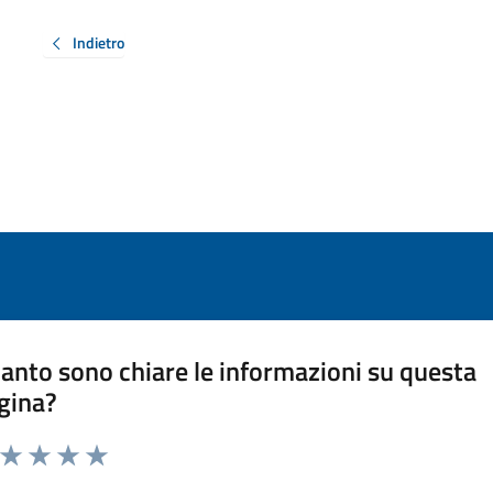
Indietro
anto sono chiare le informazioni su questa
gina?
a da 1 a 5 stelle la pagina
ta 1 stelle su 5
Valuta 2 stelle su 5
Valuta 3 stelle su 5
Valuta 4 stelle su 5
Valuta 5 stelle su 5