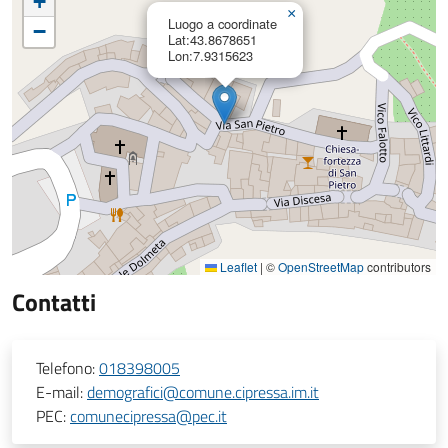
+
×
Luogo a coordinate
−
Lat:43.8678651
Lon:7.9315623
Leaflet
|
©
OpenStreetMap
contributors
Contatti
Telefono:
018398005
E-mail:
demografici@comune.cipressa.im.it
PEC:
comunecipressa@pec.it