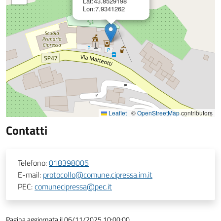
Lat:43.8529198
Lon:7.9341262
Leaflet
|
©
OpenStreetMap
contributors
Contatti
Telefono:
018398005
E-mail:
protocollo@comune.cipressa.im.it
PEC:
comunecipressa@pec.it
Pagina aggiornata il 06/11/2025 10:00:00