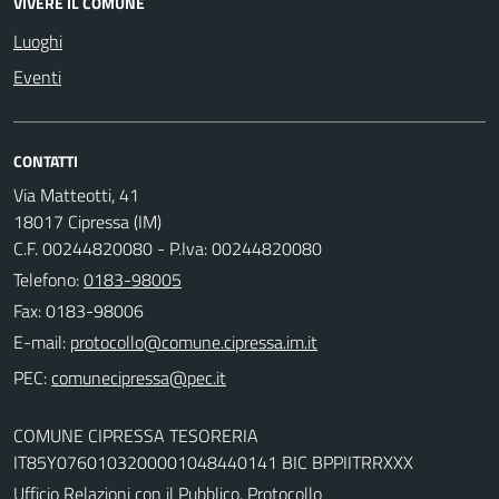
VIVERE IL COMUNE
Luoghi
Eventi
CONTATTI
Via Matteotti, 41
18017 Cipressa (IM)
C.F. 00244820080 - P.Iva: 00244820080
Telefono:
0183-98005
Fax: 0183-98006
E-mail:
PEC:
COMUNE CIPRESSA TESORERIA
IT85Y0760103200001048440141 BIC BPPIITRRXXX
Ufficio Relazioni con il Pubblico, Protocollo