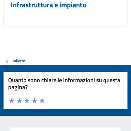
Infrastruttura e impianto
Indietro
Quanto sono chiare le informazioni su questa
pagina?
Valuta da 1 a 5 stelle la pagina
Valuta 1 stelle su 5
Valuta 2 stelle su 5
Valuta 3 stelle su 5
Valuta 4 stelle su 5
Valuta 5 stelle su 5